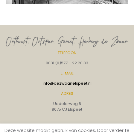
TELEFOON
0031 (0)577 – 22 20 33
E-MAIL
info@dezwaanelspeet.nl
ADRES
Uddelerweg 8
8075 CJ Elspeet
© Herberg de Zwaan |
Vacatures
|
Cookiebeleid
|
Deze website maakt gebruik van cookies. Door verder te
Privacybeleid
|
Website door: Creative Brand