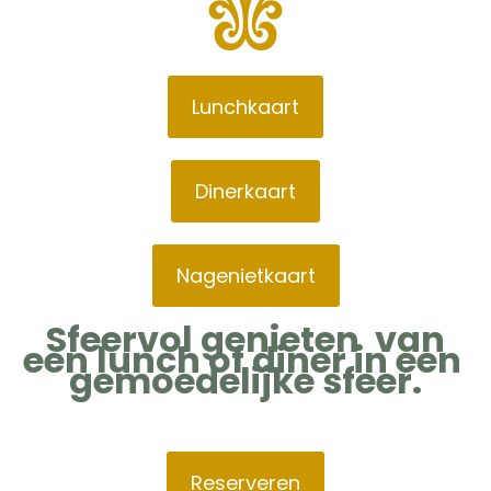
Lunchkaart
Dinerkaart
Nagenietkaart
Sfeervol genieten van
een lunch of diner in een
gemoedelijke sfeer.
Reserveren