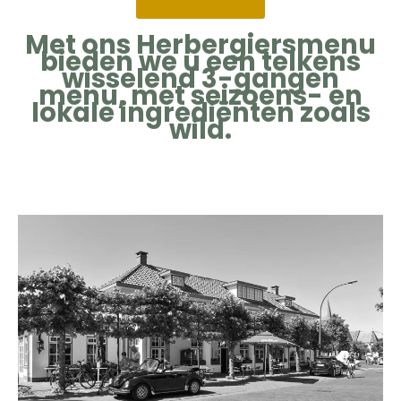
Met ons Herbergiersmenu
bieden we u een telkens
wisselend 3-gangen
menu, met seizoens- en
lokale ingrediënten zoals
wild.