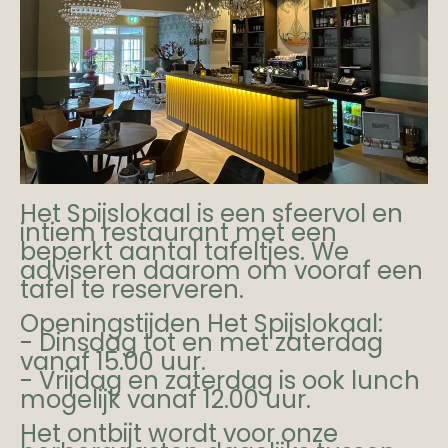
Het Spijslokaal is een sfeervol en
intiem restaurant met een
beperkt aantal tafeltjes. We
adviseren daarom om vooraf een
tafel te reserveren.
Openingstijden Het Spijslokaal:
- Dinsdag tot en met zaterdag
vanaf 15.00 uur.
- Vrijdag en zaterdag is ook lunch
mogelijk vanaf 12.00 uur.
Het ontbijt wordt voor onze