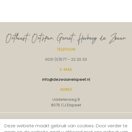
TELEFOON
0031 (0)577 – 22 20 33
E-MAIL
info@dezwaanelspeet.nl
ADRES
Uddelerweg 8
8075 CJ Elspeet
© Herberg de Zwaan |
Vacatures
|
Cookiebeleid
|
Deze website maakt gebruik van cookies. Door verder te
Privacybeleid
|
Website door: Creative Brand
gaan op de website gaat u akkoord met ons gebruik van